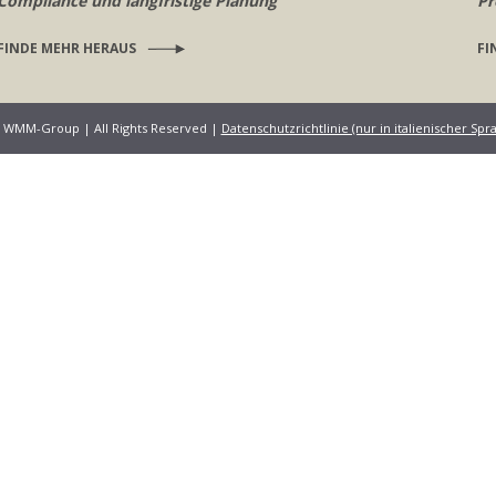
Compliance und langfristige Planung
Pr
FINDE MEHR HERAUS
FI
6 WMM-Group | All Rights Reserved |
Datenschutzrichtlinie (nur in italienischer Sp